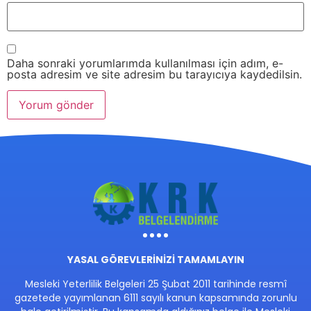
Daha sonraki yorumlarımda kullanılması için adım, e-
posta adresim ve site adresim bu tarayıcıya kaydedilsin.
YASAL GÖREVLERİNİZİ TAMAMLAYIN
Mesleki Yeterlilik Belgeleri 25 Şubat 2011 tarihinde resmî
gazetede yayımlanan 6111 sayılı kanun kapsamında zorunlu