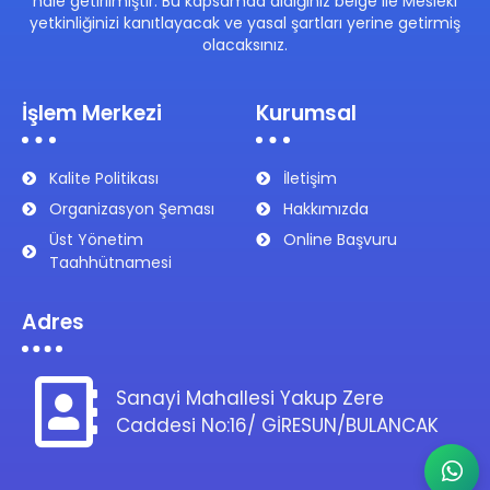
hale getirilmiştir. Bu kapsamda aldığınız belge ile Mesleki
yetkinliğinizi kanıtlayacak ve yasal şartları yerine getirmiş
olacaksınız.
İşlem Merkezi
Kurumsal
Kalite Politikası
İletişim
Organizasyon Şeması
Hakkımızda
Üst Yönetim
Online Başvuru
Taahhütnamesi
Adres
Sanayi Mahallesi Yakup Zere
Caddesi No:16/ GİRESUN/BULANCAK