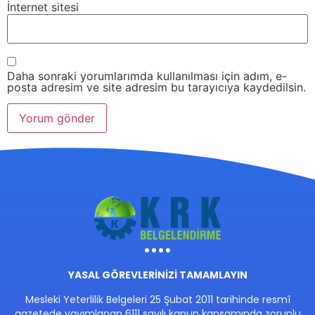
İnternet sitesi
Daha sonraki yorumlarımda kullanılması için adım, e-
posta adresim ve site adresim bu tarayıcıya kaydedilsin.
YASAL GÖREVLERİNİZİ TAMAMLAYIN
Mesleki Yeterlilik Belgeleri 25 Şubat 2011 tarihinde resmî
gazetede yayımlanan 6111 sayılı kanun kapsamında zorunlu