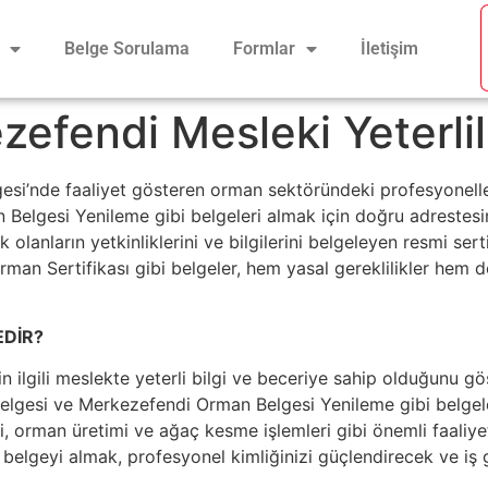
Belge Sorulama
Formlar
İletişim
zefendi Mesleki Yeterlil
gesi’nde faaliyet gösteren orman sektöründeki profesyonel
elgesi Yenileme gibi belgeleri almak için doğru adrestesiniz
 olanların yetkinliklerini ve bilgilerini belgeleyen resmi ser
an Sertifikası gibi belgeler, hem yasal gereklilikler hem d
EDİR?
nin ilgili meslekte yeterli bilgi ve beceriye sahip olduğunu gö
esi ve Merkezefendi Orman Belgesi Yenileme gibi belgelendi
orman üretimi ve ağaç kesme işlemleri gibi önemli faaliyetl
u belgeyi almak, profesyonel kimliğinizi güçlendirecek ve iş 