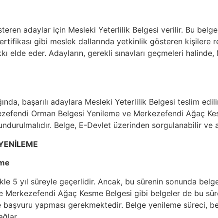
teren adaylar için Mesleki Yeterlilik Belgesi verilir. Bu be
ifikası gibi meslek dallarında yetkinlik gösteren kişilere res
kkı elde eder. Adayların, gerekli sınavları geçmeleri halinde,
a, başarılı adaylara Mesleki Yeterlilik Belgesi teslim edilir.
rkezefendi Orman Belgesi Yenileme ve Merkezefendi Ağaç Ke
durulmalıdır. Belge, E-Devlet üzerinden sorgulanabilir ve a
 YENİLEME
eme
likle 5 yıl süreyle geçerlidir. Ancak, bu sürenin sonunda belg
e Merkezefendi Ağaç Kesme Belgesi gibi belgeler de bu süre
inde başvuru yapması gerekmektedir. Belge yenileme süreci, be
ağlar.