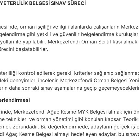
YETERLİLİK BELGESİ SINAV SÜRECİ
esi’nde, orman işçiliği ve ilgili alanlarda çalışanların Mer
elendirme gibi yetkili ve güvenilir belgelendirme kuruluşları
olları ile yapılabilir. Merkezefendi Orman Sertifikası almak
cini başlatabilirler.
rliliği kontrol edilerek gerekli kriterler sağlanıp sağlanmad
sleki deneyimleri incelenir. Merkezefendi Orman Belgesi Yen
arın daha sonraki sınav aşamalarına geçip geçemeyeceklerini
erlendirmesi
erinde, Merkezefendi Ağaç Kesme MYK Belgesi almak için öncel
e teknikleri ve orman yönetimi gibi konuları kapsar. Teorik 
mek zorundadır. Bu değerlendirmede, adayların gerçek iş o
fendi Ağaç Kesme Belgesi almayı hedefleyen adaylar, bu sınav