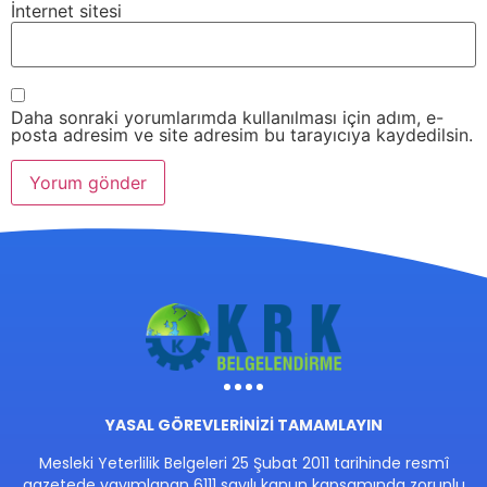
İnternet sitesi
Daha sonraki yorumlarımda kullanılması için adım, e-
posta adresim ve site adresim bu tarayıcıya kaydedilsin.
YASAL GÖREVLERİNİZİ TAMAMLAYIN
Mesleki Yeterlilik Belgeleri 25 Şubat 2011 tarihinde resmî
gazetede yayımlanan 6111 sayılı kanun kapsamında zorunlu