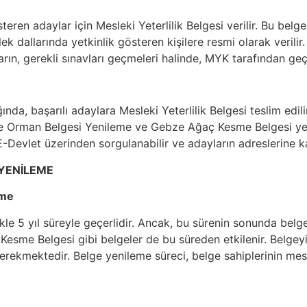
teren adaylar için Mesleki Yeterlilik Belgesi verilir. Bu be
 dallarında yetkinlik gösteren kişilere resmi olarak verilir. 
ın, gerekli sınavları geçmeleri halinde, MYK tarafından geçer
a, başarılı adaylara Mesleki Yeterlilik Belgesi teslim edilir.
bze Orman Belgesi Yenileme ve Gebze Ağaç Kesme Belgesi ye
-Devlet üzerinden sorgulanabilir ve adayların adreslerine ka
 YENİLEME
eme
llikle 5 yıl süreyle geçerlidir. Ancak, bu sürenin sonunda bel
sme Belgesi gibi belgeler de bu süreden etkilenir. Belgeyi 
rekmektedir. Belge yenileme süreci, belge sahiplerinin mesle