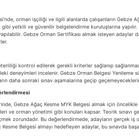
’nde, orman işçiliği ve ilgili alanlarda çalışanların Gebze
gibi yetkili ve güvenilir belgelendirme kuruluşlarına yapılır.
 yapılabilir. Gebze Orman Sertifikası almak isteyen adaylar 
ler.
rliliği kontrol edilerek gerekli kriterler sağlanıp sağlanmad
sleki deneyimleri incelenir. Gebze Orman Belgesi Yenileme s
arın daha sonraki sınav aşamalarına geçip geçemeyeceklerini
erlendirmesi
rinde, Gebze Ağaç Kesme MYK Belgesi almak için öncelikle teo
eri ve orman yönetimi gibi konuları kapsar. Teorik sınavı ge
mek zorundadır. Bu değerlendirmede, adayların gerçek iş o
aç Kesme Belgesi almayı hedefleyen adaylar, bu sınavda başa