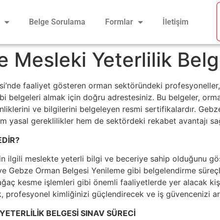
Belge Sorulama
Formlar
İletişim
 Mesleki Yeterlilik Belg
i’nde faaliyet gösteren orman sektöründeki profesyonelle
belgeleri almak için doğru adrestesiniz. Bu belgeler, orman
inliklerini ve bilgilerini belgeleyen resmi sertifikalardır. 
em yasal gereklilikler hem de sektördeki rekabet avantajı sa
EDİR?
nin ilgili meslekte yeterli bilgi ve beceriye sahip olduğunu gö
Gebze Orman Belgesi Yenileme gibi belgelendirme süreçler
aç kesme işlemleri gibi önemli faaliyetlerde yer alacak kişile
 profesyonel kimliğinizi güçlendirecek ve iş güvencenizi art
YETERLİLİK BELGESİ SINAV SÜRECİ