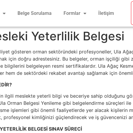
Belge Sorulama
Formlar
İletişim
leki Yeterlilik Belgesi
aliyet gösteren orman sektöründeki profesyoneller, Ula A
mak için doğru adrestesiniz. Bu belgeler, orman işçiliği gibi 
 ve bilgilerini belgeleyen resmi sertifikalardır. Ula Ağaç Kes
kler hem de sektördeki rekabet avantajı sağlamak için önemli
EDİR?
nin ilgili meslekte yeterli bilgi ve beceriye sahip olduğunu gö
a Orman Belgesi Yenileme gibi belgelendirme süreçleri ile 
e işlemleri gibi önemli faaliyetlerde yer alacak kişilerin mes
 profesyonel kimliğinizi güçlendirecek ve iş güvencenizi art
YETERLİLİK BELGESİ SINAV SÜRECİ