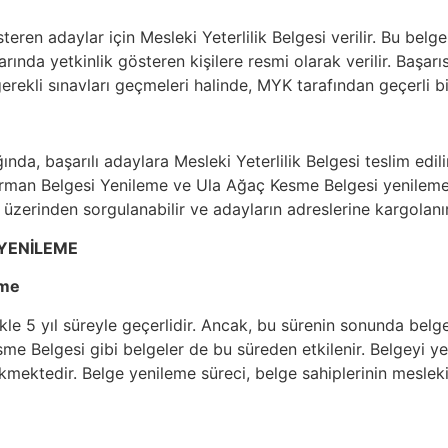
teren adaylar için Mesleki Yeterlilik Belgesi verilir. Bu bel
rında yetkinlik gösteren kişilere resmi olarak verilir. Başarı
erekli sınavları geçmeleri halinde, MYK tarafından geçerli bir
a, başarılı adaylara Mesleki Yeterlilik Belgesi teslim edilir.
a Orman Belgesi Yenileme ve Ula Ağaç Kesme Belgesi yenilem
 üzerinden sorgulanabilir ve adayların adreslerine kargolanır
 YENİLEME
eme
likle 5 yıl süreyle geçerlidir. Ancak, bu sürenin sonunda belg
e Belgesi gibi belgeler de bu süreden etkilenir. Belgeyi yeni
ektedir. Belge yenileme süreci, belge sahiplerinin mesleki y