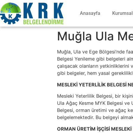
Anasayfa
Kurumsal
Muğla Ula Mes
Muğla, Ula ve Ege Bölgesi’nde fa
Belgesi Yenileme gibi belgeleri al
çalışacak olanların yetkinliklerini
gibi belgeler, hem yasal gereklili
MESLEKİ YETERLİLİK BELGESİ N
Mesleki Yeterlilik Belgesi, bir kişi
Ula Ağaç Kesme MYK Belgesi ve Ul
Belgesi, orman üretimi ve ağaç kesm
belgelemektedir. Bu belgeyi almak,
ORMAN ÜRETİM İŞÇİSİ MESLEKİ 