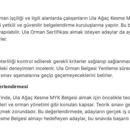
an işçiliği ve ilgili alanlarda çalışanların Ula Ağaç Kesme M
yetkili ve güvenilir belgelendirme kuruluşlarına yapılır. Bu 
 yapılabilir. Ula Orman Sertifikası almak isteyen adaylar da
ler.
rliliği kontrol edilerek gerekli kriterler sağlanıp sağlanmad
leki deneyimleri incelenir. Ula Orman Belgesi Yenileme sürec
sınav aşamalarına geçip geçemeyeceklerini belirler.
erlendirmesi
rinde, Ula Ağaç Kesme MYK Belgesi almak için öncelikle teorik
eri ve orman yönetimi gibi konuları kapsar. Teorik sınavı ge
mek zorundadır. Bu değerlendirmede, adayların gerçek iş o
 Kesme Belgesi almayı hedefleyen adaylar, bu sınavda başarıl