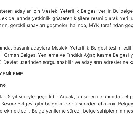
teren adaylar için Mesleki Yeterlilik Belgesi verilir. Bu belg
ek dallarında yetkinlik gösteren kişilere resmi olarak verilir.
ın, gerekli sınavları geçmeleri halinde, MYK tarafından geçer
a, başarılı adaylara Mesleki Yeterlilik Belgesi teslim edilir.
dıklı Orman Belgesi Yenileme ve Fındıklı Ağaç Kesme Belgesi 
-Devlet üzerinden sorgulanabilir ve adayların adreslerine ka
 YENİLEME
eme
likle 5 yıl süreyle geçerlidir. Ancak, bu sürenin sonunda belge
 Kesme Belgesi gibi belgeler de bu süreden etkilenir. Belgeyi
rekmektedir. Belge yenileme süreci, belge sahiplerinin mesle