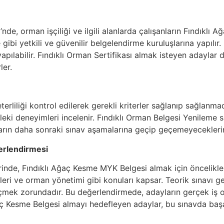
’nde, orman işçiliği ve ilgili alanlarda çalışanların Fındıkl
gibi yetkili ve güvenilir belgelendirme kuruluşlarına yapılır.
 yapılabilir. Fındıklı Orman Sertifikası almak isteyen adayla
ler.
rliliği kontrol edilerek gerekli kriterler sağlanıp sağlanmad
leki deneyimleri incelenir. Fındıklı Orman Belgesi Yenileme 
arın daha sonraki sınav aşamalarına geçip geçemeyeceklerini
erlendirmesi
rinde, Fındıklı Ağaç Kesme MYK Belgesi almak için öncelikle te
eri ve orman yönetimi gibi konuları kapsar. Teorik sınavı ge
mek zorundadır. Bu değerlendirmede, adayların gerçek iş o
 Ağaç Kesme Belgesi almayı hedefleyen adaylar, bu sınavda baş