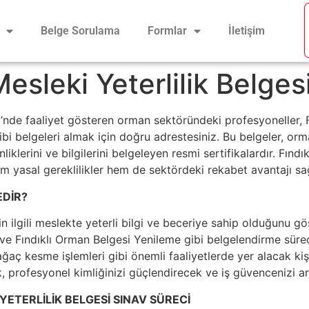
Belge Sorulama
Formlar
İletişim
Mesleki Yeterlilik Belges
si’nde faaliyet gösteren orman sektöründeki profesyoneller,
bi belgeleri almak için doğru adrestesiniz. Bu belgeler, orma
liklerini ve bilgilerini belgeleyen resmi sertifikalardır. Fınd
em yasal gereklilikler hem de sektördeki rekabet avantajı sa
EDİR?
nin ilgili meslekte yeterli bilgi ve beceriye sahip olduğunu gö
 Fındıklı Orman Belgesi Yenileme gibi belgelendirme süreçler
aç kesme işlemleri gibi önemli faaliyetlerde yer alacak kişile
 profesyonel kimliğinizi güçlendirecek ve iş güvencenizi art
YETERLİLİK BELGESİ SINAV SÜRECİ