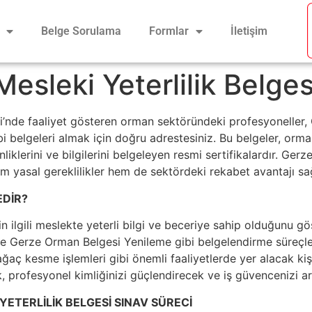
Belge Sorulama
Formlar
İletişim
esleki Yeterlilik Belges
i’nde faaliyet gösteren orman sektöründeki profesyoneller
belgeleri almak için doğru adrestesiniz. Bu belgeler, orman 
nliklerini ve bilgilerini belgeleyen resmi sertifikalardır. G
em yasal gereklilikler hem de sektördeki rekabet avantajı sa
EDİR?
nin ilgili meslekte yeterli bilgi ve beceriye sahip olduğunu gö
Gerze Orman Belgesi Yenileme gibi belgelendirme süreçleri 
aç kesme işlemleri gibi önemli faaliyetlerde yer alacak kişile
 profesyonel kimliğinizi güçlendirecek ve iş güvencenizi art
YETERLİLİK BELGESİ SINAV SÜRECİ