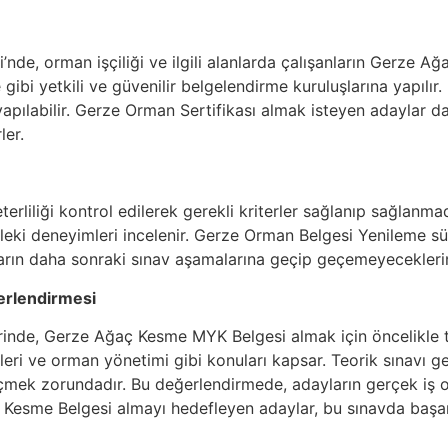
nde, orman işçiliği ve ilgili alanlarda çalışanların Gerze 
gibi yetkili ve güvenilir belgelendirme kuruluşlarına yapılır.
 yapılabilir. Gerze Orman Sertifikası almak isteyen adaylar 
ler.
rliliği kontrol edilerek gerekli kriterler sağlanıp sağlanmad
sleki deneyimleri incelenir. Gerze Orman Belgesi Yenileme sü
arın daha sonraki sınav aşamalarına geçip geçemeyeceklerini
erlendirmesi
rinde, Gerze Ağaç Kesme MYK Belgesi almak için öncelikle teo
eri ve orman yönetimi gibi konuları kapsar. Teorik sınavı ge
mek zorundadır. Bu değerlendirmede, adayların gerçek iş o
aç Kesme Belgesi almayı hedefleyen adaylar, bu sınavda başar