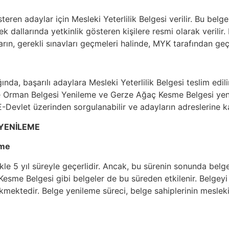
teren adaylar için Mesleki Yeterlilik Belgesi verilir. Bu be
 dallarında yetkinlik gösteren kişilere resmi olarak verilir. 
ın, gerekli sınavları geçmeleri halinde, MYK tarafından geçer
a, başarılı adaylara Mesleki Yeterlilik Belgesi teslim edilir.
rze Orman Belgesi Yenileme ve Gerze Ağaç Kesme Belgesi yen
-Devlet üzerinden sorgulanabilir ve adayların adreslerine ka
 YENİLEME
eme
likle 5 yıl süreyle geçerlidir. Ancak, bu sürenin sonunda bel
sme Belgesi gibi belgeler de bu süreden etkilenir. Belgeyi y
ektedir. Belge yenileme süreci, belge sahiplerinin mesleki y