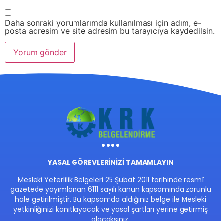
Daha sonraki yorumlarımda kullanılması için adım, e-
posta adresim ve site adresim bu tarayıcıya kaydedilsin.
YASAL GÖREVLERİNİZİ TAMAMLAYIN
Mesleki Yeterlilik Belgeleri 25 Şubat 2011 tarihinde resmî
gazetede yayımlanan 6111 sayılı kanun kapsamında zorunlu
hale getirilmiştir. Bu kapsamda aldığınız belge ile Mesleki
yetkinliğinizi kanıtlayacak ve yasal şartları yerine getirmiş
olacaksınız.