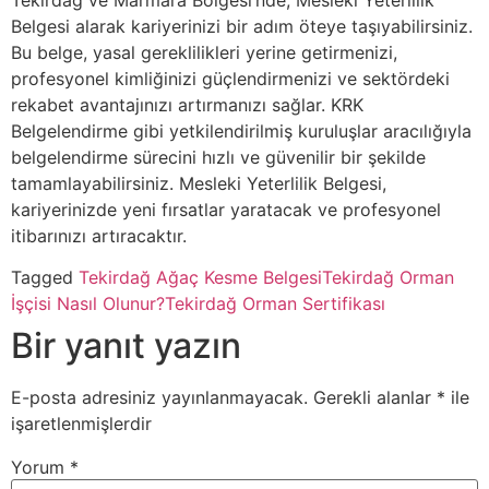
Tekirdağ ve Marmara Bölgesi’nde, Mesleki Yeterlilik
Belgesi alarak kariyerinizi bir adım öteye taşıyabilirsiniz.
Bu belge, yasal gereklilikleri yerine getirmenizi,
profesyonel kimliğinizi güçlendirmenizi ve sektördeki
rekabet avantajınızı artırmanızı sağlar. KRK
Belgelendirme gibi yetkilendirilmiş kuruluşlar aracılığıyla
belgelendirme sürecini hızlı ve güvenilir bir şekilde
tamamlayabilirsiniz. Mesleki Yeterlilik Belgesi,
kariyerinizde yeni fırsatlar yaratacak ve profesyonel
itibarınızı artıracaktır.
Tagged
Tekirdağ Ağaç Kesme Belgesi
Tekirdağ Orman
İşçisi Nasıl Olunur?
Tekirdağ Orman Sertifikası
Bir yanıt yazın
E-posta adresiniz yayınlanmayacak.
Gerekli alanlar
*
ile
işaretlenmişlerdir
Yorum
*