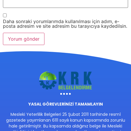
Daha sonraki yorumlarımda kullanılması için adım, e-
posta adresim ve site adresim bu tarayıcıya kaydedilsin.
YASAL GÖREVLERİNİZİ TAMAMLAYIN
Mesleki Yeterlilik Belgeleri 25 Şubat 2011 tarihinde resmî
gazetede yayımlanan 6111 sayılı kanun kapsamında zorunlu
hale getirilmiştir. Bu kapsamda aldığınız belge ile Mesleki