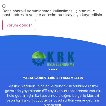
Daha sonraki yorumlarımda kullanılması için adım, e-
posta adresim ve site adresim bu tarayıcıya kaydedilsin.
YASAL GÖREVLERİNİZİ TAMAMLAYIN
Mesleki Yeterlilik Belgeleri 25 Şubat 2011 tarihinde resmî
gazetede yayımlanan 6111 sayılı kanun kapsamında zorunlu
hale getirilmiştir. Bu kapsamda aldığınız belge ile Mesleki
yetkinliğinizi kanıtlayacak ve yasal şartları yerine getirmiş
olacaksınız.