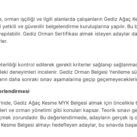
 orman işçiliği ve ilgili alanlarda çalışanların Gediz Ağaç 
yetkili ve güvenilir belgelendirme kuruluşlarına yapılır. Bu 
 yapılabilir. Gediz Orman Sertifikası almak isteyen adaylar 
ler.
rliliği kontrol edilerek gerekli kriterler sağlanıp sağlanmad
sleki deneyimleri incelenir. Gediz Orman Belgesi Yenileme sü
arın daha sonraki sınav aşamalarına geçip geçemeyeceklerini
erlendirmesi
rinde, Gediz Ağaç Kesme MYK Belgesi almak için öncelikle teo
eri ve orman yönetimi gibi konuları kapsar. Teorik sınavı ge
mek zorundadır. Bu değerlendirmede, adayların gerçek iş o
aç Kesme Belgesi almayı hedefleyen adaylar, bu sınavda başar