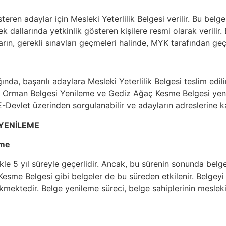
teren adaylar için Mesleki Yeterlilik Belgesi verilir. Bu be
 dallarında yetkinlik gösteren kişilere resmi olarak verilir. 
ın, gerekli sınavları geçmeleri halinde, MYK tarafından geçer
a, başarılı adaylara Mesleki Yeterlilik Belgesi teslim edilir.
diz Orman Belgesi Yenileme ve Gediz Ağaç Kesme Belgesi yen
-Devlet üzerinden sorgulanabilir ve adayların adreslerine ka
 YENİLEME
eme
likle 5 yıl süreyle geçerlidir. Ancak, bu sürenin sonunda bel
sme Belgesi gibi belgeler de bu süreden etkilenir. Belgeyi y
ektedir. Belge yenileme süreci, belge sahiplerinin mesleki y