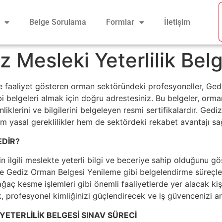
Belge Sorulama
Formlar
İletişim
 Mesleki Yeterlilik Belg
e faaliyet gösteren orman sektöründeki profesyoneller, Ge
belgeleri almak için doğru adrestesiniz. Bu belgeler, orman 
nliklerini ve bilgilerini belgeleyen resmi sertifikalardır. G
em yasal gereklilikler hem de sektördeki rekabet avantajı sa
EDİR?
nin ilgili meslekte yeterli bilgi ve beceriye sahip olduğunu gö
Gediz Orman Belgesi Yenileme gibi belgelendirme süreçleri 
aç kesme işlemleri gibi önemli faaliyetlerde yer alacak kişile
 profesyonel kimliğinizi güçlendirecek ve iş güvencenizi art
YETERLİLİK BELGESİ SINAV SÜRECİ