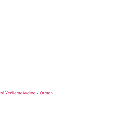
si Yenileme
Aydıncık Orman