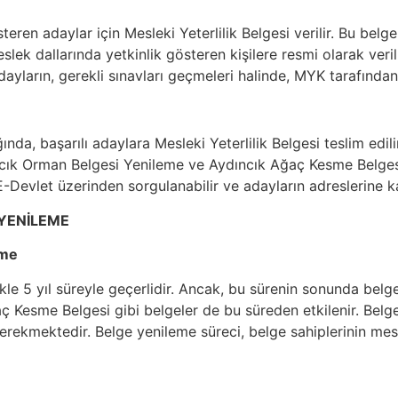
teren adaylar için Mesleki Yeterlilik Belgesi verilir. Bu be
lek dallarında yetkinlik gösteren kişilere resmi olarak verilir
yların, gerekli sınavları geçmeleri halinde, MYK tarafından g
a, başarılı adaylara Mesleki Yeterlilik Belgesi teslim edilir.
ıncık Orman Belgesi Yenileme ve Aydıncık Ağaç Kesme Belge
-Devlet üzerinden sorgulanabilir ve adayların adreslerine ka
 YENİLEME
eme
likle 5 yıl süreyle geçerlidir. Ancak, bu sürenin sonunda bel
 Kesme Belgesi gibi belgeler de bu süreden etkilenir. Belgey
rekmektedir. Belge yenileme süreci, belge sahiplerinin mesle