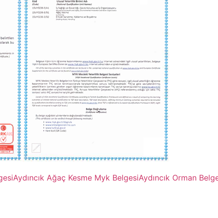
gesi
Aydıncık Ağaç Kesme Myk Belgesi
Aydıncık Orman Belge