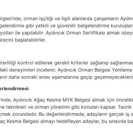
gesi’nde, orman işçiliği ve ilgili alanlarda çalışanların A
elendirme gibi yetkili ve güvenilir belgelendirme kuruluşları
olları ile yapılabilir. Aydıncık Orman Sertifikası almak iste
cini başlatabilirler.
rliliği kontrol edilerek gerekli kriterler sağlanıp sağlanmad
leki deneyimleri incelenir. Aydıncık Orman Belgesi Yenileme
arın daha sonraki sınav aşamalarına geçip geçemeyeceklerini
erlendirmesi
rinde, Aydıncık Ağaç Kesme MYK Belgesi almak için öncelikle 
e teknikleri ve orman yönetimi gibi konuları kapsar. Teorik 
mek zorundadır. Bu değerlendirmede, adayların gerçek iş o
 Ağaç Kesme Belgesi almayı hedefleyen adaylar, bu sınavda ba