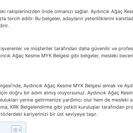
deki rakiplerinizden önde olmanızı sağlar. Aydıncık Ağaç Kes
 tercih edilir. Bu belgeler, adayların yeterliliklerini kanıtladık
irir.
, işverenler ve müşteriler tarafından daha güvenilir ve profe
ıncık Ağaç Kesme MYK Belgesi gibi belgeler, mesleki beceril
ölgesi’nde, Aydıncık Ağaç Kesme MYK Belgesi almak ve Ayd
 için doğru bir adım atmış oluyorsunuz. Aydıncık Ağaç Kes
nlulukları yerine getirmenize yardımcı olur hem de mesleki a
ma, KRK Belgelendirme gibi yetkili kuruluşlar tarafından pr
ktörlerdeki kariyerinizi bir üst seviyeye taşır.