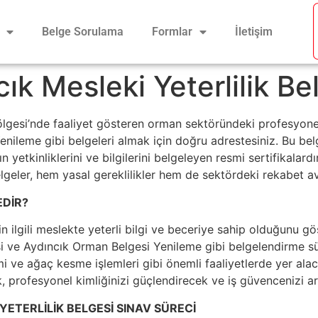
Belge Sorulama
Formlar
İletişim
ık Mesleki Yeterlilik Be
ölgesi’nde faaliyet gösteren orman sektöründeki profesyon
nileme gibi belgeleri almak için doğru adrestesiniz. Bu belge
n yetkinliklerini ve bilgilerini belgeleyen resmi sertifikala
lgeler, hem yasal gereklilikler hem de sektördeki rekabet av
EDİR?
nin ilgili meslekte yeterli bilgi ve beceriye sahip olduğunu gö
e Aydıncık Orman Belgesi Yenileme gibi belgelendirme süreç
ve ağaç kesme işlemleri gibi önemli faaliyetlerde yer alacak 
 profesyonel kimliğinizi güçlendirecek ve iş güvencenizi art
YETERLİLİK BELGESİ SINAV SÜRECİ