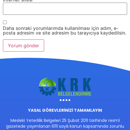
Daha sonraki yorumlarımda kullanılması için adım, e-
posta adresim ve site adresim bu tarayıcıya kaydedilsin.
YASAL GÖREVLERİNİZİ TAMAMLAYIN
Mesleki Yeterlilik Belgeleri 25 Şubat 2011 tarihinde resmî
gazetede yayımlanan 6111 sayılı kanun kapsamında zorunlu