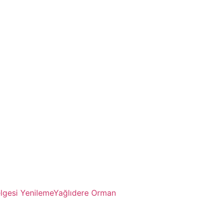
lgesi Yenileme
Yağlıdere Orman