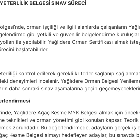
YETERLİLİK BELGESİ SINAV SÜRECİ
lgesi’nde, orman işçiliği ve ilgili alanlarda çalışanların Y
elendirme gibi yetkili ve güvenilir belgelendirme kuruluşları
olları ile yapılabilir. Yağlıdere Orman Sertifikası almak ist
cini başlatabilirler.
rliliği kontrol edilerek gerekli kriterler sağlanıp sağlanmad
leki deneyimleri incelenir. Yağlıdere Orman Belgesi Yenilem
arın daha sonraki sınav aşamalarına geçip geçemeyeceklerini
erlendirmesi
rinde, Yağlıdere Ağaç Kesme MYK Belgesi almak için öncelikle
e teknikleri ve orman yönetimi gibi konuları kapsar. Teorik 
mek zorundadır. Bu değerlendirmede, adayların gerçek iş o
e Ağaç Kesme Belgesi almayı hedefleyen adaylar, bu sınavda b