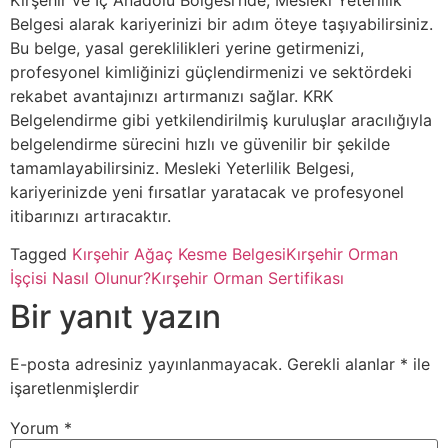
Kırşehir ve İç Anadolu Bölgesi’nde, Mesleki Yeterlilik
Belgesi alarak kariyerinizi bir adım öteye taşıyabilirsiniz.
Bu belge, yasal gereklilikleri yerine getirmenizi,
profesyonel kimliğinizi güçlendirmenizi ve sektördeki
rekabet avantajınızı artırmanızı sağlar. KRK
Belgelendirme gibi yetkilendirilmiş kuruluşlar aracılığıyla
belgelendirme sürecini hızlı ve güvenilir bir şekilde
tamamlayabilirsiniz. Mesleki Yeterlilik Belgesi,
kariyerinizde yeni fırsatlar yaratacak ve profesyonel
itibarınızı artıracaktır.
Tagged
Kırşehir Ağaç Kesme Belgesi
Kırşehir Orman
İşçisi Nasıl Olunur?
Kırşehir Orman Sertifikası
Bir yanıt yazın
E-posta adresiniz yayınlanmayacak.
Gerekli alanlar
*
ile
işaretlenmişlerdir
Yorum
*