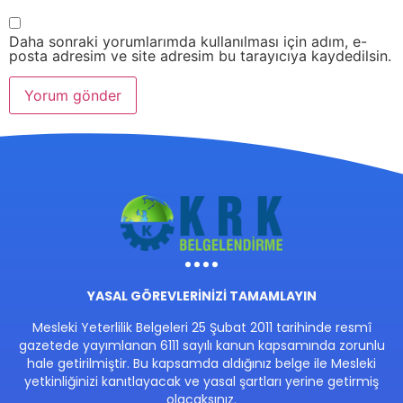
Daha sonraki yorumlarımda kullanılması için adım, e-
posta adresim ve site adresim bu tarayıcıya kaydedilsin.
YASAL GÖREVLERİNİZİ TAMAMLAYIN
Mesleki Yeterlilik Belgeleri 25 Şubat 2011 tarihinde resmî
gazetede yayımlanan 6111 sayılı kanun kapsamında zorunlu
hale getirilmiştir. Bu kapsamda aldığınız belge ile Mesleki
yetkinliğinizi kanıtlayacak ve yasal şartları yerine getirmiş
olacaksınız.