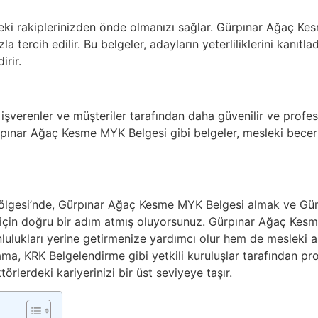
deki rakiplerinizden önde olmanızı sağlar. Gürpınar Ağaç Kes
 tercih edilir. Bu belgeler, adayların yeterliliklerini kanıtladık
irir.
, işverenler ve müşteriler tarafından daha güvenilir ve profe
pınar Ağaç Kesme MYK Belgesi gibi belgeler, mesleki beceril
ölgesi’nde, Gürpınar Ağaç Kesme MYK Belgesi almak ve Gür
 için doğru bir adım atmış oluyorsunuz. Gürpınar Ağaç Kes
nlulukları yerine getirmenize yardımcı olur hem de mesleki a
ma, KRK Belgelendirme gibi yetkili kuruluşlar tarafından pr
ktörlerdeki kariyerinizi bir üst seviyeye taşır.