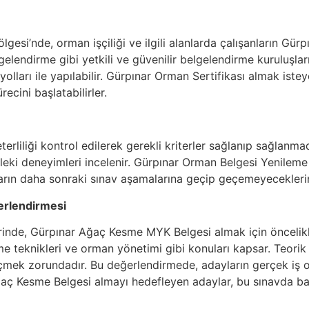
gesi’nde, orman işçiliği ve ilgili alanlarda çalışanların G
elendirme gibi yetkili ve güvenilir belgelendirme kuruluşları
olları ile yapılabilir. Gürpınar Orman Sertifikası almak iste
cini başlatabilirler.
rliliği kontrol edilerek gerekli kriterler sağlanıp sağlanmad
leki deneyimleri incelenir. Gürpınar Orman Belgesi Yenileme
arın daha sonraki sınav aşamalarına geçip geçemeyeceklerini
erlendirmesi
rinde, Gürpınar Ağaç Kesme MYK Belgesi almak için öncelikle 
e teknikleri ve orman yönetimi gibi konuları kapsar. Teorik 
mek zorundadır. Bu değerlendirmede, adayların gerçek iş o
 Ağaç Kesme Belgesi almayı hedefleyen adaylar, bu sınavda ba