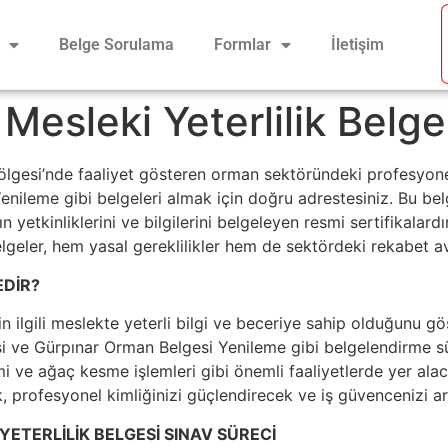
Belge Sorulama
Formlar
İletişim
Mesleki Yeterlilik Belge
lgesi’nde faaliyet gösteren orman sektöründeki profesyon
nileme gibi belgeleri almak için doğru adrestesiniz. Bu belge
n yetkinliklerini ve bilgilerini belgeleyen resmi sertifikala
lgeler, hem yasal gereklilikler hem de sektördeki rekabet av
EDİR?
nin ilgili meslekte yeterli bilgi ve beceriye sahip olduğunu gö
e Gürpınar Orman Belgesi Yenileme gibi belgelendirme süreç
ve ağaç kesme işlemleri gibi önemli faaliyetlerde yer alacak 
 profesyonel kimliğinizi güçlendirecek ve iş güvencenizi art
YETERLİLİK BELGESİ SINAV SÜRECİ