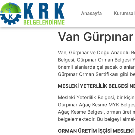
Anasayfa
Kurumsal
Van Gürpınar 
Van, Gürpınar ve Doğu Anadolu Bö
Belgesi, Gürpınar Orman Belgesi Ye
önemli alanlarda çalışacak olanları
Gürpınar Orman Sertifikası gibi be
MESLEKİ YETERLİLİK BELGESİ N
Mesleki Yeterlilik Belgesi, bir kişi
Gürpınar Ağaç Kesme MYK Belgesi v
Ağaç Kesme Belgesi, orman üretimi 
belgelemektedir. Bu belgeyi almak,
ORMAN ÜRETİM İŞÇİSİ MESLEKİ 