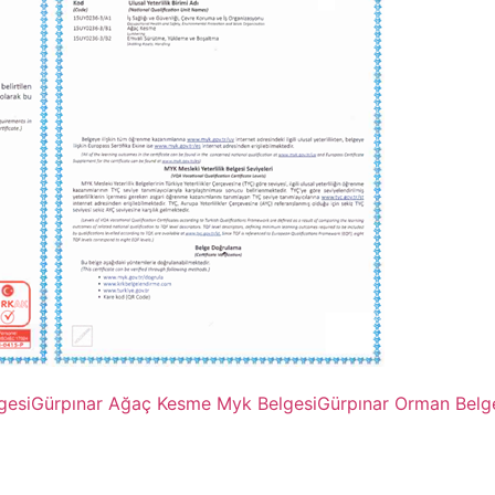
gesi
Gürpınar Ağaç Kesme Myk Belgesi
Gürpınar Orman Belg