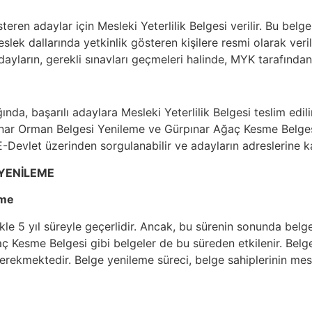
teren adaylar için Mesleki Yeterlilik Belgesi verilir. Bu be
lek dallarında yetkinlik gösteren kişilere resmi olarak verilir
yların, gerekli sınavları geçmeleri halinde, MYK tarafından g
a, başarılı adaylara Mesleki Yeterlilik Belgesi teslim edilir.
pınar Orman Belgesi Yenileme ve Gürpınar Ağaç Kesme Belge
-Devlet üzerinden sorgulanabilir ve adayların adreslerine ka
 YENİLEME
eme
likle 5 yıl süreyle geçerlidir. Ancak, bu sürenin sonunda bel
 Kesme Belgesi gibi belgeler de bu süreden etkilenir. Belgey
rekmektedir. Belge yenileme süreci, belge sahiplerinin mesle