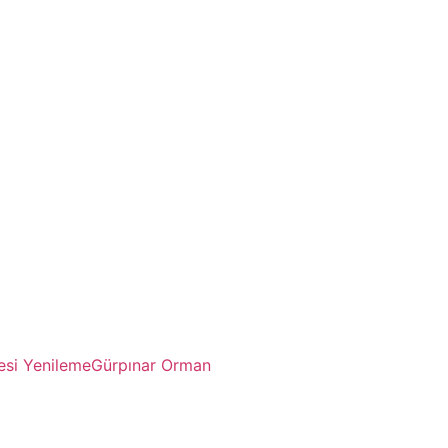
esi Yenileme
Gürpınar Orman