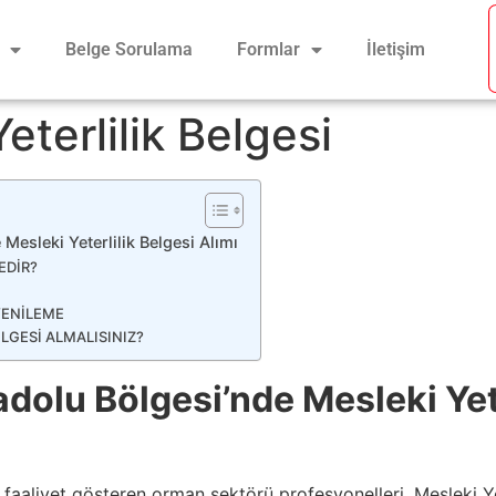
Belge Sorulama
Formlar
İletişim
eterlilik Belgesi
esleki Yeterlilik Belgesi Alımı
EDİR?
YENİLEME
LGESİ ALMALISINIZ?
olu Bölgesi’nde Mesleki Yete
aaliyet gösteren orman sektörü profesyonelleri, Mesleki Yet