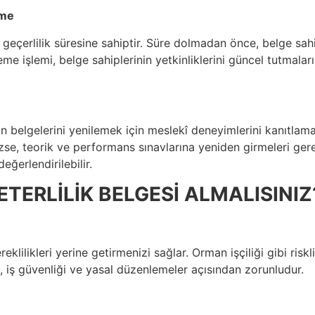
eme
lık geçerlilik süresine sahiptir. Süre dolmadan önce, belge sah
me işlemi, belge sahiplerinin yetkinliklerini güncel tutmalar
n belgelerini yenilemek için meslekî deneyimlerini kanıtlamal
zse, teorik ve performans sınavlarına yeniden girmeleri ger
eğerlendirilebilir.
TERLİLİK BELGESİ ALMALISINIZ
reklilikleri yerine getirmenizi sağlar. Orman işçiliği gibi risk
ı, iş güvenliği ve yasal düzenlemeler açısından zorunludur.