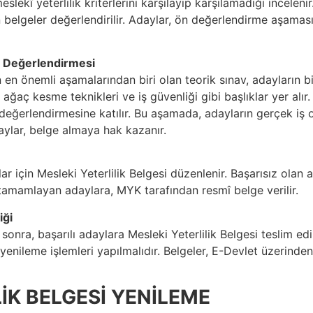
lekî yeterlilik kriterlerini karşılayıp karşılamadığı incelenir
 belgeler değerlendirilir. Adaylar, ön değerlendirme aşaması
s Değerlendirmesi
n en önemli aşamalarından biri olan teorik sınav, adayların bil
ğaç kesme teknikleri ve iş güvenliği gibi başlıklar yer alır.
erlendirmesine katılır. Bu aşamada, adayların gerçek iş orta
aylar, belge almaya hak kazanır.
r için Mesleki Yeterlilik Belgesi düzenlenir. Başarısız olan 
 tamamlayan adaylara, MYK tarafından resmî belge verilir.
iği
nra, başarılı adaylara Mesleki Yeterlilik Belgesi teslim edili
yenileme işlemleri yapılmalıdır. Belgeler, E-Devlet üzerinden
İK BELGESİ YENİLEME