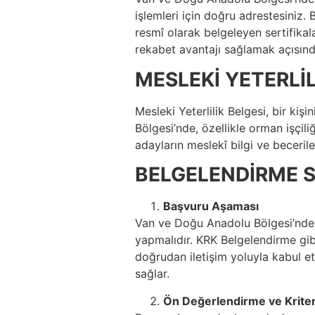
işlemleri için doğru adrestesiniz. B
resmî olarak belgeleyen sertifikal
rekabet avantajı sağlamak açısınd
MESLEKİ YETERLİL
Mesleki Yeterlilik Belgesi, bir kiş
Bölgesi’nde, özellikle orman işçili
adayların meslekî bilgi ve beceriler
BELGELENDİRME S
Başvuru Aşaması
Van ve Doğu Anadolu Bölgesi’ndeki 
yapmalıdır. KRK Belgelendirme gib
doğrudan iletişim yoluyla kabul et
sağlar.
Ön Değerlendirme ve Kriter