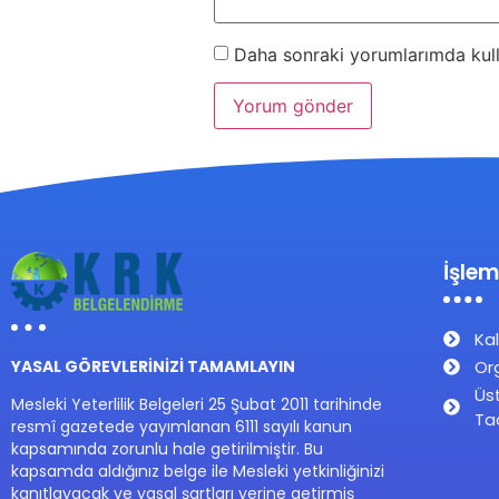
Daha sonraki yorumlarımda kulla
İşlem
Kal
Or
YASAL GÖREVLERİNİZİ TAMAMLAYIN
Üs
Mesleki Yeterlilik Belgeleri 25 Şubat 2011 tarihinde
Ta
resmî gazetede yayımlanan 6111 sayılı kanun
kapsamında zorunlu hale getirilmiştir. Bu
kapsamda aldığınız belge ile Mesleki yetkinliğinizi
kanıtlayacak ve yasal şartları yerine getirmiş