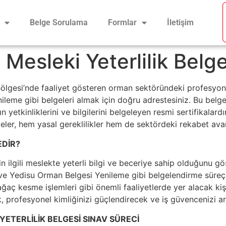
Belge Sorulama
Formlar
İletişim
 Mesleki Yeterlilik Belge
ölgesi’nde faaliyet gösteren orman sektöründeki profesyo
leme gibi belgeleri almak için doğru adrestesiniz. Bu belgele
n yetkinliklerini ve bilgilerini belgeleyen resmi sertifikala
eler, hem yasal gereklilikler hem de sektördeki rekabet avan
EDİR?
nin ilgili meslekte yeterli bilgi ve beceriye sahip olduğunu gö
Yedisu Orman Belgesi Yenileme gibi belgelendirme süreçler
aç kesme işlemleri gibi önemli faaliyetlerde yer alacak kişile
 profesyonel kimliğinizi güçlendirecek ve iş güvencenizi art
YETERLİLİK BELGESİ SINAV SÜRECİ