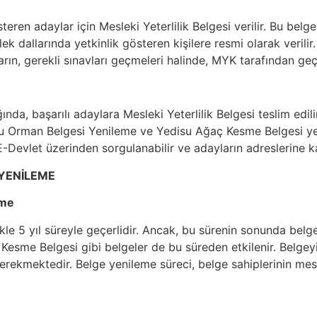
teren adaylar için Mesleki Yeterlilik Belgesi verilir. Bu be
k dallarında yetkinlik gösteren kişilere resmi olarak verilir.
ın, gerekli sınavları geçmeleri halinde, MYK tarafından geçer
a, başarılı adaylara Mesleki Yeterlilik Belgesi teslim edilir.
disu Orman Belgesi Yenileme ve Yedisu Ağaç Kesme Belgesi y
-Devlet üzerinden sorgulanabilir ve adayların adreslerine ka
 YENİLEME
eme
likle 5 yıl süreyle geçerlidir. Ancak, bu sürenin sonunda bel
esme Belgesi gibi belgeler de bu süreden etkilenir. Belgeyi 
rekmektedir. Belge yenileme süreci, belge sahiplerinin mesle