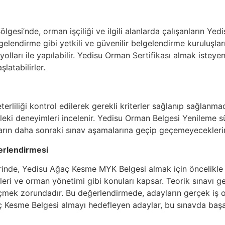
lgesi’nde, orman işçiliği ve ilgili alanlarda çalışanların Y
elendirme gibi yetkili ve güvenilir belgelendirme kuruluşları
olları ile yapılabilir. Yedisu Orman Sertifikası almak istey
latabilirler.
rliliği kontrol edilerek gerekli kriterler sağlanıp sağlanmad
leki deneyimleri incelenir. Yedisu Orman Belgesi Yenileme s
arın daha sonraki sınav aşamalarına geçip geçemeyeceklerini
erlendirmesi
rinde, Yedisu Ağaç Kesme MYK Belgesi almak için öncelikle te
eri ve orman yönetimi gibi konuları kapsar. Teorik sınavı ge
mek zorundadır. Bu değerlendirmede, adayların gerçek iş o
ğaç Kesme Belgesi almayı hedefleyen adaylar, bu sınavda başa