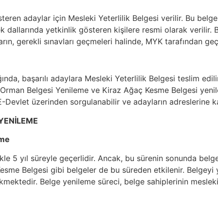
teren adaylar için Mesleki Yeterlilik Belgesi verilir. Bu bel
 dallarında yetkinlik gösteren kişilere resmi olarak verilir. B
ın, gerekli sınavları geçmeleri halinde, MYK tarafından geçer
a, başarılı adaylara Mesleki Yeterlilik Belgesi teslim edilir.
az Orman Belgesi Yenileme ve Kiraz Ağaç Kesme Belgesi yeni
-Devlet üzerinden sorgulanabilir ve adayların adreslerine ka
 YENİLEME
eme
likle 5 yıl süreyle geçerlidir. Ancak, bu sürenin sonunda belg
sme Belgesi gibi belgeler de bu süreden etkilenir. Belgeyi ye
ektedir. Belge yenileme süreci, belge sahiplerinin mesleki y