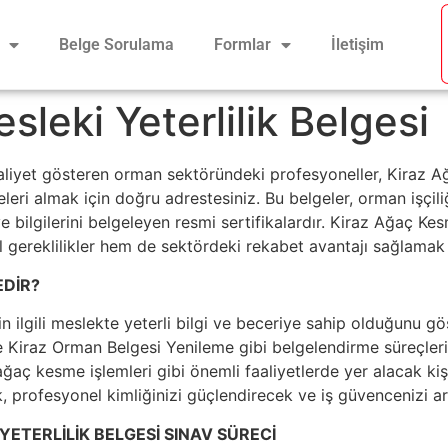
Belge Sorulama
Formlar
İletişim
sleki Yeterlilik Belgesi
aaliyet gösteren orman sektöründeki profesyoneller, Kiraz 
eri almak için doğru adrestesiniz. Bu belgeler, orman işçili
 ve bilgilerini belgeleyen resmi sertifikalardır. Kiraz Ağaç 
al gereklilikler hem de sektördeki rekabet avantajı sağlamak 
EDİR?
nin ilgili meslekte yeterli bilgi ve beceriye sahip olduğunu gö
iraz Orman Belgesi Yenileme gibi belgelendirme süreçleri i
aç kesme işlemleri gibi önemli faaliyetlerde yer alacak kişile
 profesyonel kimliğinizi güçlendirecek ve iş güvencenizi art
YETERLİLİK BELGESİ SINAV SÜRECİ