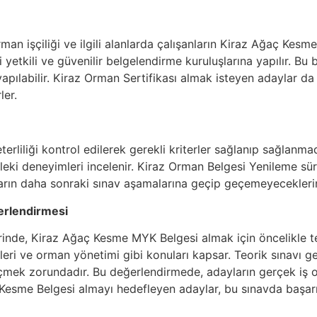
man işçiliği ve ilgili alanlarda çalışanların Kiraz Ağaç Kesm
yetkili ve güvenilir belgelendirme kuruluşlarına yapılır. Bu 
 yapılabilir. Kiraz Orman Sertifikası almak isteyen adaylar d
ler.
rliliği kontrol edilerek gerekli kriterler sağlanıp sağlanmad
leki deneyimleri incelenir. Kiraz Orman Belgesi Yenileme sü
arın daha sonraki sınav aşamalarına geçip geçemeyeceklerini
erlendirmesi
rinde, Kiraz Ağaç Kesme MYK Belgesi almak için öncelikle teor
eri ve orman yönetimi gibi konuları kapsar. Teorik sınavı ge
mek zorundadır. Bu değerlendirmede, adayların gerçek iş o
aç Kesme Belgesi almayı hedefleyen adaylar, bu sınavda başar