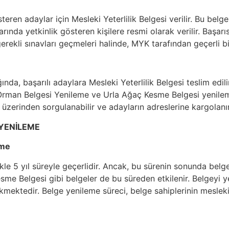
teren adaylar için Mesleki Yeterlilik Belgesi verilir. Bu bel
rında yetkinlik gösteren kişilere resmi olarak verilir. Başarı
erekli sınavları geçmeleri halinde, MYK tarafından geçerli bir
a, başarılı adaylara Mesleki Yeterlilik Belgesi teslim edilir.
la Orman Belgesi Yenileme ve Urla Ağaç Kesme Belgesi yenil
 üzerinden sorgulanabilir ve adayların adreslerine kargolanır
 YENİLEME
eme
likle 5 yıl süreyle geçerlidir. Ancak, bu sürenin sonunda belg
me Belgesi gibi belgeler de bu süreden etkilenir. Belgeyi yen
ektedir. Belge yenileme süreci, belge sahiplerinin mesleki y