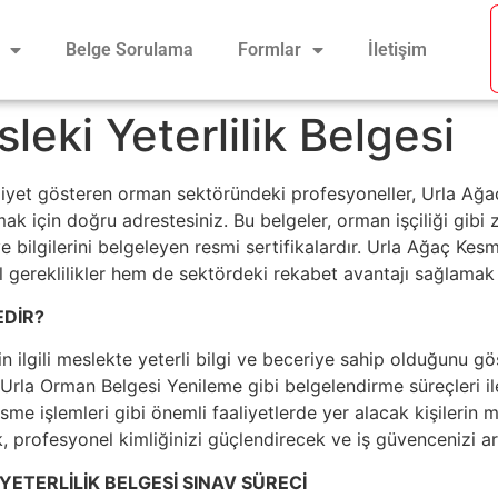
Belge Sorulama
Formlar
İletişim
leki Yeterlilik Belgesi
aaliyet gösteren orman sektöründeki profesyoneller, Urla A
mak için doğru adrestesiniz. Bu belgeler, orman işçiliği gibi 
 ve bilgilerini belgeleyen resmi sertifikalardır. Urla Ağaç K
al gereklilikler hem de sektördeki rekabet avantajı sağlamak 
EDİR?
nin ilgili meslekte yeterli bilgi ve beceriye sahip olduğunu gö
la Orman Belgesi Yenileme gibi belgelendirme süreçleri ile
e işlemleri gibi önemli faaliyetlerde yer alacak kişilerin mes
 profesyonel kimliğinizi güçlendirecek ve iş güvencenizi art
YETERLİLİK BELGESİ SINAV SÜRECİ