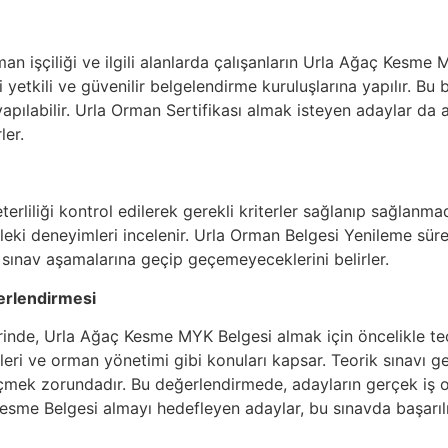
an işçiliği ve ilgili alanlarda çalışanların Urla Ağaç Kesme 
yetkili ve güvenilir belgelendirme kuruluşlarına yapılır. Bu 
 yapılabilir. Urla Orman Sertifikası almak isteyen adaylar da
ler.
rliliği kontrol edilerek gerekli kriterler sağlanıp sağlanmad
leki deneyimleri incelenir. Urla Orman Belgesi Yenileme süre
sınav aşamalarına geçip geçemeyeceklerini belirler.
erlendirmesi
rinde, Urla Ağaç Kesme MYK Belgesi almak için öncelikle teori
eri ve orman yönetimi gibi konuları kapsar. Teorik sınavı ge
mek zorundadır. Bu değerlendirmede, adayların gerçek iş o
ç Kesme Belgesi almayı hedefleyen adaylar, bu sınavda başarı