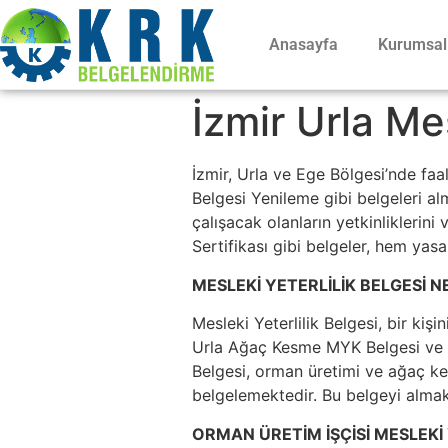
Anasayfa
Kurumsal
İzmir Urla Mes
İzmir, Urla ve Ege Bölgesi’nde f
Belgesi Yenileme gibi belgeleri al
çalışacak olanların yetkinliklerini
Sertifikası gibi belgeler, hem yas
MESLEKİ YETERLİLİK BELGESİ N
Mesleki Yeterlilik Belgesi, bir kişi
Urla Ağaç Kesme MYK Belgesi ve Ur
Belgesi, orman üretimi ve ağaç kesm
belgelemektedir. Bu belgeyi almak,
ORMAN ÜRETİM İŞÇİSİ MESLEKİ 