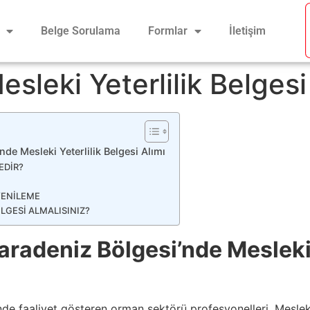
Belge Sorulama
Formlar
İletişim
leki Yeterlilik Belgesi
e Mesleki Yeterlilik Belgesi Alımı
EDİR?
YENİLEME
LGESİ ALMALISINIZ?
radeniz Bölgesi’nde Mesleki 
e faaliyet gösteren orman sektörü profesyonelleri, Mesleki 