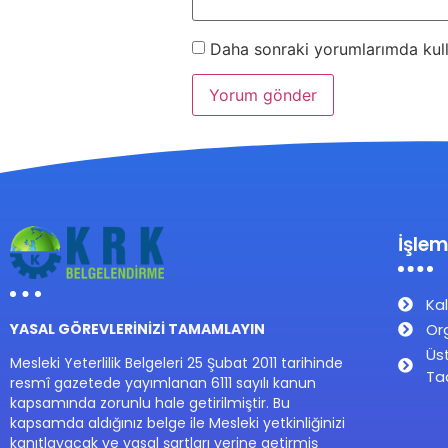
Daha sonraki yorumlarımda kulla
İşlem
Kal
Or
YASAL GÖREVLERİNİZİ TAMAMLAYIN
Üs
Mesleki Yeterlilik Belgeleri 25 Şubat 2011 tarihinde
Ta
resmî gazetede yayımlanan 6111 sayılı kanun
kapsamında zorunlu hale getirilmiştir. Bu
kapsamda aldığınız belge ile Mesleki yetkinliğinizi
kanıtlayacak ve yasal şartları yerine getirmiş