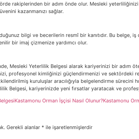
örde rakiplerinden bir adım önde olur. Mesleki yeterliliğiniz
güvenini kazanmanızı sağlar.
lduğunuz bilgi ve becerilerin resmî bir kanıtıdır. Bu belge, 
ilir bir imaj çizmenize yardımcı olur.
, Mesleki Yeterlilik Belgesi alarak kariyerinizi bir adım öte
nizi, profesyonel kimliğinizi güçlendirmenizi ve sektördeki r
ilendirilmiş kuruluşlar aracılığıyla belgelendirme sürecini hız
lik Belgesi, kariyerinizde yeni fırsatlar yaratacak ve profesyo
elgesi
Kastamonu Orman İşçisi Nasıl Olunur?
Kastamonu Orma
k.
Gerekli alanlar
*
ile işaretlenmişlerdir