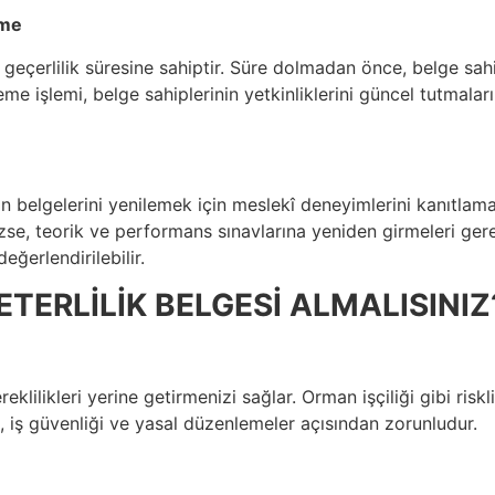
eme
lık geçerlilik süresine sahiptir. Süre dolmadan önce, belge sah
me işlemi, belge sahiplerinin yetkinliklerini güncel tutmalar
n belgelerini yenilemek için meslekî deneyimlerini kanıtlamal
zse, teorik ve performans sınavlarına yeniden girmeleri ger
eğerlendirilebilir.
TERLİLİK BELGESİ ALMALISINIZ
reklilikleri yerine getirmenizi sağlar. Orman işçiliği gibi risk
ı, iş güvenliği ve yasal düzenlemeler açısından zorunludur.