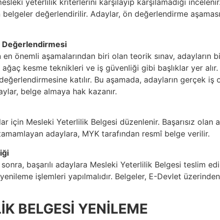
lekî yeterlilik kriterlerini karşılayıp karşılamadığı incelenir
 belgeler değerlendirilir. Adaylar, ön değerlendirme aşaması
s Değerlendirmesi
n en önemli aşamalarından biri olan teorik sınav, adayların bil
ğaç kesme teknikleri ve iş güvenliği gibi başlıklar yer alır.
erlendirmesine katılır. Bu aşamada, adayların gerçek iş orta
aylar, belge almaya hak kazanır.
r için Mesleki Yeterlilik Belgesi düzenlenir. Başarısız olan 
 tamamlayan adaylara, MYK tarafından resmî belge verilir.
iği
nra, başarılı adaylara Mesleki Yeterlilik Belgesi teslim edili
yenileme işlemleri yapılmalıdır. Belgeler, E-Devlet üzerinden
İK BELGESİ YENİLEME