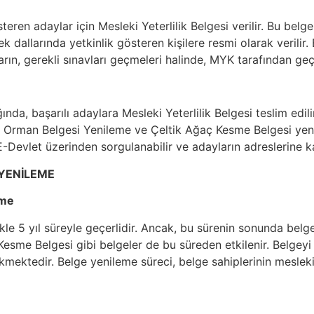
teren adaylar için Mesleki Yeterlilik Belgesi verilir. Bu bel
k dallarında yetkinlik gösteren kişilere resmi olarak verilir. 
ın, gerekli sınavları geçmeleri halinde, MYK tarafından geçer
a, başarılı adaylara Mesleki Yeterlilik Belgesi teslim edilir.
tik Orman Belgesi Yenileme ve Çeltik Ağaç Kesme Belgesi ye
-Devlet üzerinden sorgulanabilir ve adayların adreslerine ka
 YENİLEME
eme
likle 5 yıl süreyle geçerlidir. Ancak, bu sürenin sonunda belg
esme Belgesi gibi belgeler de bu süreden etkilenir. Belgeyi y
ektedir. Belge yenileme süreci, belge sahiplerinin mesleki y