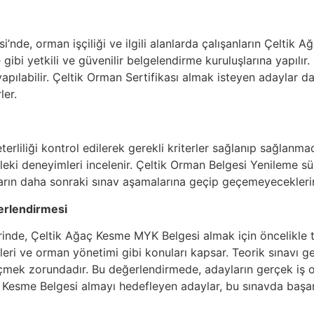
i’nde, orman işçiliği ve ilgili alanlarda çalışanların Çeltik
gibi yetkili ve güvenilir belgelendirme kuruluşlarına yapılır.
 yapılabilir. Çeltik Orman Sertifikası almak isteyen adaylar 
ler.
rliliği kontrol edilerek gerekli kriterler sağlanıp sağlanmad
leki deneyimleri incelenir. Çeltik Orman Belgesi Yenileme sü
arın daha sonraki sınav aşamalarına geçip geçemeyeceklerini
erlendirmesi
rinde, Çeltik Ağaç Kesme MYK Belgesi almak için öncelikle teo
eri ve orman yönetimi gibi konuları kapsar. Teorik sınavı ge
mek zorundadır. Bu değerlendirmede, adayların gerçek iş o
ğaç Kesme Belgesi almayı hedefleyen adaylar, bu sınavda başa