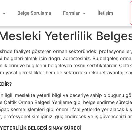
Belge Sorulama
Formlar
İletişim
Mesleki Yeterlilik Belges
si’nde faaliyet gösteren orman sektöründeki profesyonelle
 belgeleri almak için doğru adrestesiniz. Bu belgeler, orman 
nliklerini ve bilgilerini belgeleyen resmi sertifikalardır. Çel
em yasal gereklilikler hem de sektördeki rekabet avantajı sa
EDİR?
nin ilgili meslekte yeterli bilgi ve beceriye sahip olduğunu gö
Çeltik Orman Belgesi Yenileme gibi belgelendirme süreçleri 
aç kesme işlemleri gibi önemli faaliyetlerde yer alacak kişile
 profesyonel kimliğinizi güçlendirecek ve iş güvencenizi art
YETERLİLİK BELGESİ SINAV SÜRECİ