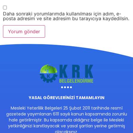
Daha sonraki yorumlarımda kullanılması için adım, e-
posta adresim ve site adresim bu tarayıcıya kaydedilsin.
YASAL GÖREVLERİNİZİ TAMAMLAYIN
Mesleki Yeterlilik Belgeleri 25 Şubat 2011 tarihinde resmî
gazetede yayımlanan 6111 sayılı kanun kapsamında zorunlu
hale getirilmiştir. Bu kapsamda aldığınız belge ile Mesleki
yetkinliğinizi kanıtlayacak ve yasal şartları yerine getirmiş
olacaksınız.