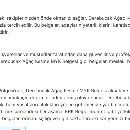
rdeki rakiplerinizden önde olmanızı sağlar. Derebucak Ağaç K
 tercih edilir. Bu belgeler, adayların yeterliliklerini kanıtladık
irir.
, işverenler ve müşteriler tarafından daha güvenilir ve profe
erebucak Ağaç Kesme MYK Belgesi gibi belgeler, mesleki bec
Bölgesi’nde, Derebucak Ağaç Kesme MYK Belgesi almak ve
amamlamak için doğru bir adım atmış oluyorsunuz. Derebuca
k, hem yasal zorunlulukları yerine getirmenize yardımcı ol
dirme sürecindeki her aşama, KRK Belgelendirme gibi yetkili
lgeler, orman işçiliği ve ilgili sektörlerdeki kariyerinizi bir