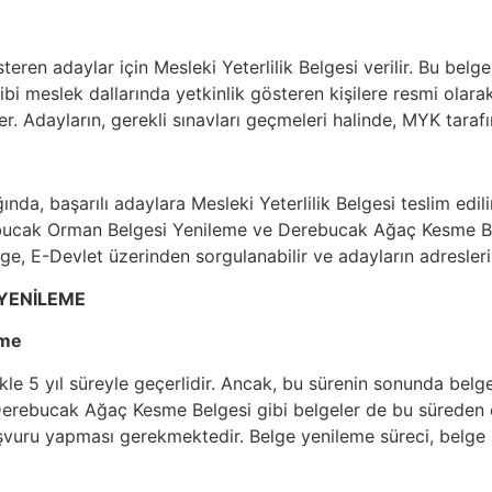
teren adaylar için Mesleki Yeterlilik Belgesi verilir. Bu be
i meslek dallarında yetkinlik gösteren kişilere resmi olarak v
r. Adayların, gerekli sınavları geçmeleri halinde, MYK tarafın
a, başarılı adaylara Mesleki Yeterlilik Belgesi teslim edilir.
rebucak Orman Belgesi Yenileme ve Derebucak Ağaç Kesme Be
e, E-Devlet üzerinden sorgulanabilir ve adayların adresleri
 YENİLEME
eme
likle 5 yıl süreyle geçerlidir. Ancak, bu sürenin sonunda belg
rebucak Ağaç Kesme Belgesi gibi belgeler de bu süreden et
aşvuru yapması gerekmektedir. Belge yenileme süreci, belge sa