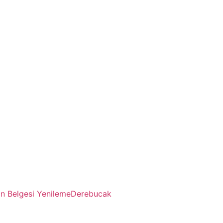
 Belgesi Yenileme
Derebucak