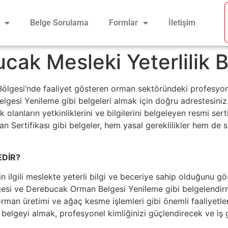
Belge Sorulama
Formlar
İletişim
ak Mesleki Yeterlilik B
ölgesi’nde faaliyet gösteren orman sektöründeki profesyo
esi Yenileme gibi belgeleri almak için doğru adrestesiniz. B
 olanların yetkinliklerini ve bilgilerini belgeleyen resmi ser
Sertifikası gibi belgeler, hem yasal gereklilikler hem de s
EDİR?
nin ilgili meslekte yeterli bilgi ve beceriye sahip olduğunu gö
 ve Derebucak Orman Belgesi Yenileme gibi belgelendirme s
an üretimi ve ağaç kesme işlemleri gibi önemli faaliyetlerd
u belgeyi almak, profesyonel kimliğinizi güçlendirecek ve iş 