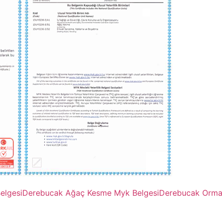
elgesi
Derebucak Ağaç Kesme Myk Belgesi
Derebucak Orman