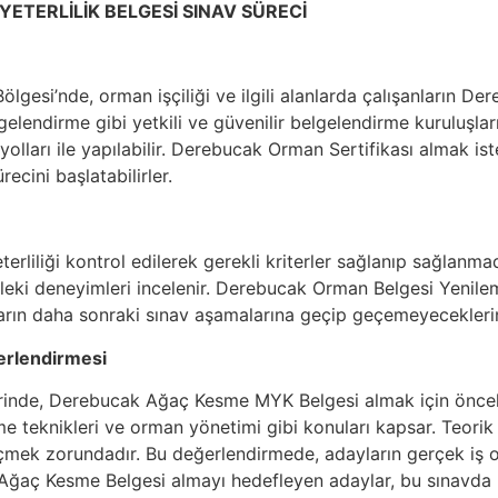
YETERLİLİK BELGESİ SINAV SÜRECİ
lgesi’nde, orman işçiliği ve ilgili alanlarda çalışanların
elendirme gibi yetkili ve güvenilir belgelendirme kuruluşları
olları ile yapılabilir. Derebucak Orman Sertifikası almak is
cini başlatabilirler.
rliliği kontrol edilerek gerekli kriterler sağlanıp sağlanmad
sleki deneyimleri incelenir. Derebucak Orman Belgesi Yenile
arın daha sonraki sınav aşamalarına geçip geçemeyeceklerini
erlendirmesi
erinde, Derebucak Ağaç Kesme MYK Belgesi almak için öncelikl
e teknikleri ve orman yönetimi gibi konuları kapsar. Teorik 
mek zorundadır. Bu değerlendirmede, adayların gerçek iş o
ak Ağaç Kesme Belgesi almayı hedefleyen adaylar, bu sınavda 