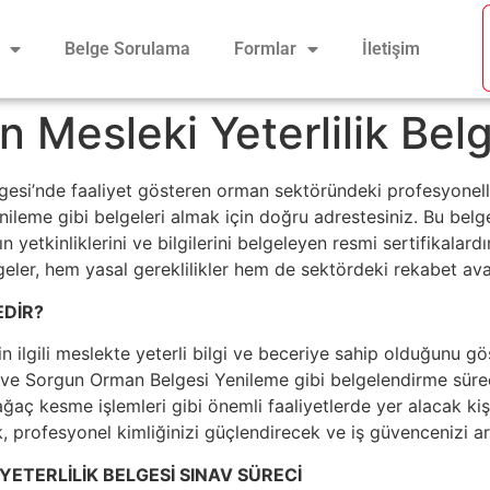
Belge Sorulama
Formlar
İletişim
 Mesleki Yeterlilik Bel
gesi’nde faaliyet gösteren orman sektöründeki profesyone
leme gibi belgeleri almak için doğru adrestesiniz. Bu belgel
n yetkinliklerini ve bilgilerini belgeleyen resmi sertifikala
eler, hem yasal gereklilikler hem de sektördeki rekabet ava
EDİR?
nin ilgili meslekte yeterli bilgi ve beceriye sahip olduğunu gö
 Sorgun Orman Belgesi Yenileme gibi belgelendirme süreçle
aç kesme işlemleri gibi önemli faaliyetlerde yer alacak kişile
 profesyonel kimliğinizi güçlendirecek ve iş güvencenizi art
YETERLİLİK BELGESİ SINAV SÜRECİ