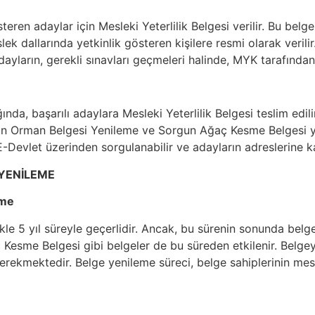
teren adaylar için Mesleki Yeterlilik Belgesi verilir. Bu be
k dallarında yetkinlik gösteren kişilere resmi olarak verilir.
yların, gerekli sınavları geçmeleri halinde, MYK tarafından g
a, başarılı adaylara Mesleki Yeterlilik Belgesi teslim edilir.
rgun Orman Belgesi Yenileme ve Sorgun Ağaç Kesme Belgesi 
-Devlet üzerinden sorgulanabilir ve adayların adreslerine ka
 YENİLEME
eme
likle 5 yıl süreyle geçerlidir. Ancak, bu sürenin sonunda bel
esme Belgesi gibi belgeler de bu süreden etkilenir. Belgeyi 
rekmektedir. Belge yenileme süreci, belge sahiplerinin mesle