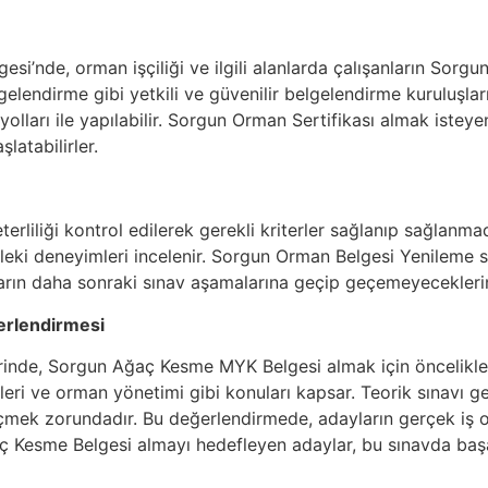
esi’nde, orman işçiliği ve ilgili alanlarda çalışanların So
elendirme gibi yetkili ve güvenilir belgelendirme kuruluşları
olları ile yapılabilir. Sorgun Orman Sertifikası almak istey
latabilirler.
rliliği kontrol edilerek gerekli kriterler sağlanıp sağlanmad
sleki deneyimleri incelenir. Sorgun Orman Belgesi Yenileme s
arın daha sonraki sınav aşamalarına geçip geçemeyeceklerini
erlendirmesi
rinde, Sorgun Ağaç Kesme MYK Belgesi almak için öncelikle te
eri ve orman yönetimi gibi konuları kapsar. Teorik sınavı ge
mek zorundadır. Bu değerlendirmede, adayların gerçek iş o
ğaç Kesme Belgesi almayı hedefleyen adaylar, bu sınavda baş